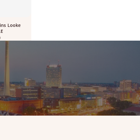
ins Looke
LE
ot
0