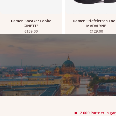
Damen Sneaker Looke
Damen Stiefeletten Loo
GINETTE
MADALYNE
Angebot
Angebot
€139,00
€129,00
2.000 Partner in ga