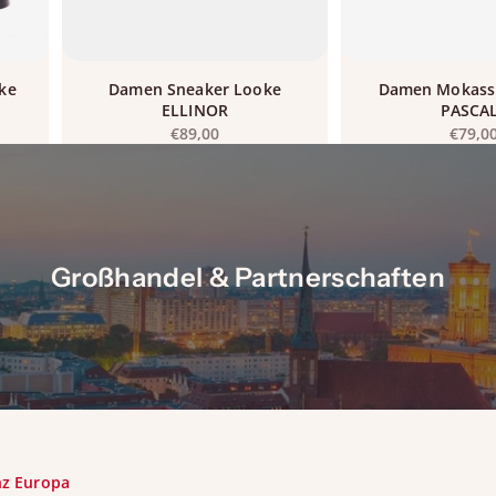
ke
Damen Sneaker Looke
Damen Mokass
ELLINOR
PASCA
Angebot
Angeb
€89,00
€79,0
Großhandel & Partnerschaften
nz Europa