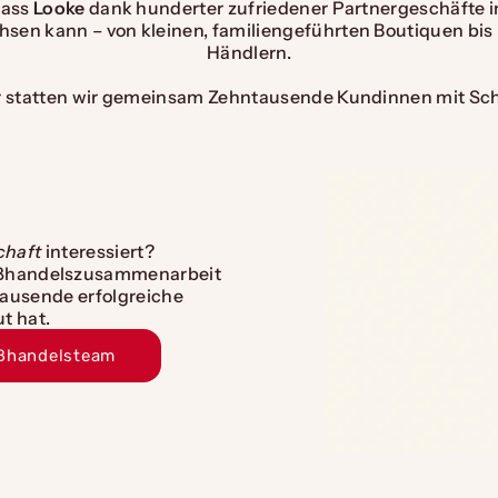
dass
Looke
dank hunderter zufriedener Partnergeschäfte 
sen kann – von kleinen, familiengeführten Boutiquen bis 
Händlern.
r statten wir gemeinsam Zehntausende Kundinnen mit Sc
chaft
interessiert?
Großhandelszusammenarbeit
Tausende erfolgreiche
t hat.
oßhandelsteam