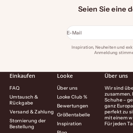
Seien Sie eine 
E-Mail
Inspiration, Neuheiten und exkl
Anmeldung stimmen 
Einkaufen
Looke
Über uns
FAQ
Über uns
Wir sind übe
zusammen. E
Umtausch &
Looke Club %
Schuhe – g
Rückgabe
Bewertungen
ganz Europa.
Versand & Zahlung
perfekt zu s
Größentabelle
mit einem w
Stornierung der
Inspiration
Für jeden T
Bestellung
Blog