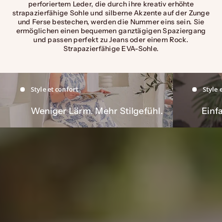
perforiertem Leder, die durch ihre kreativ erhöhte
strapazierfähige Sohle und silberne Akzente auf der Zunge
und Ferse bestechen, werden die Nummer eins sein. Sie
ermöglichen einen bequemen ganztägigen Spaziergang
und passen perfekt zu Jeans oder einem Rock.
Strapazierfähige EVA-Sohle.
Style et confort
Style 
Weniger Lärm. Mehr Stilgefühl.
Einfa
L'SIGNATURE | L'ICON | L'ESSENCE | L'BAREFOOT | L'BASICS
Das Selbstbewusstsein einer Frau, die nicht laut sein muss.Sie
wählt nicht zwischen Stil und Komfort – sie wählt sich selbst.