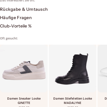
Das interessiert Sie oft:
Rückgabe & Umtausch
Häufige Fragen
Club-Vorteile %
Oft gesucht:
Damen Sneaker Looke
Damen Stiefeletten Looke
D
GINETTE
MADALYNE