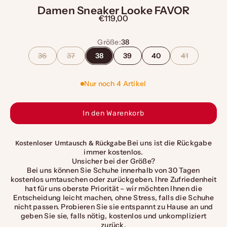
Damen Sneaker Looke FAVOR
Angebot
€119,00
Größe:
38
36
37
38
39
40
41
Nur noch 4 Artikel
In den Warenkorb
Kostenloser Umtausch & Rückgabe
Bei uns ist die Rückgabe
immer kostenlos.
Unsicher bei der Größe?
Bei uns können Sie Schuhe innerhalb von 30 Tagen
kostenlos umtauschen oder zurückgeben. Ihre Zufriedenheit
hat für uns oberste Priorität – wir möchten Ihnen die
Entscheidung leicht machen, ohne Stress, falls die Schuhe
nicht passen. Probieren Sie sie entspannt zu Hause an und
geben Sie sie, falls nötig, kostenlos und unkompliziert
zurück.